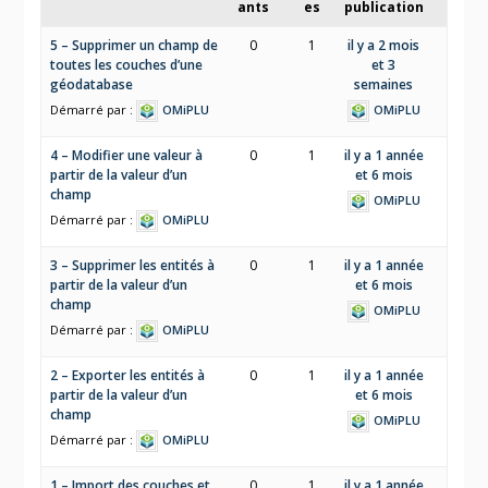
ants
es
publication
5 – Supprimer un champ de
0
1
il y a 2 mois
toutes les couches d’une
et 3
géodatabase
semaines
Démarré par :
OMiPLU
OMiPLU
4 – Modifier une valeur à
0
1
il y a 1 année
partir de la valeur d’un
et 6 mois
champ
OMiPLU
Démarré par :
OMiPLU
3 – Supprimer les entités à
0
1
il y a 1 année
partir de la valeur d’un
et 6 mois
champ
OMiPLU
Démarré par :
OMiPLU
2 – Exporter les entités à
0
1
il y a 1 année
partir de la valeur d’un
et 6 mois
champ
OMiPLU
Démarré par :
OMiPLU
1 – Import des couches et
0
1
il y a 1 année