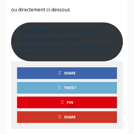
ou directement ci-dessous
Télécharger “OMiPLU – CNIG
2017|2024 (ArcGIS Pro)”
OMiPLU_AGp_2605.zip – Téléchargé 311 fois –
5,41 Mo
SHARE
TWEET
PIN
SHARE