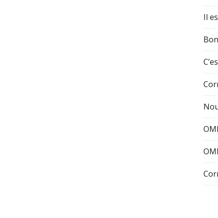
Il e
Bon
C’es
Cor
Nou
OMI
OMI
Cor