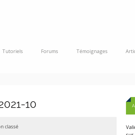
Tutoriels
Forums
Témoignages
Arti
2021-10
A
n classé
Val
sur 