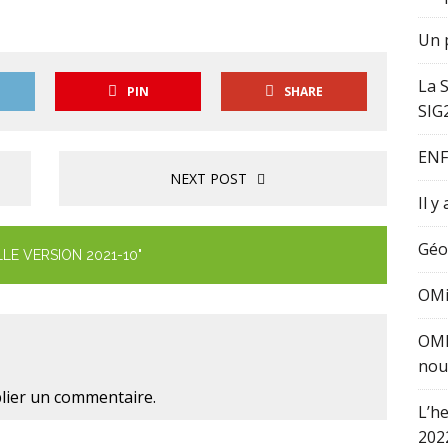
Un p
La 
PIN
SHARE
SIG
ENF
NEXT POST
Il y
Géo
LE VERSION 2021-10"
OMi
OMI
nou
lier un commentaire.
L’h
202