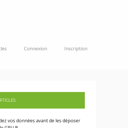
cles
Connexion
Inscription
RTICLES
idez vos données avant de les déposer
le GPU !!!