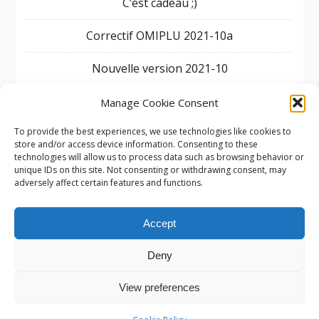
C’est cadeau ;)
Correctif OMIPLU 2021-10a
Nouvelle version 2021-10
OMIPLU à SIG 2021 [Live]
Manage Cookie Consent
To provide the best experiences, we use technologies like cookies to
OMIPLU 2021-07 encore des corrections
store and/or access device information. Consenting to these
technologies will allow us to process data such as browsing behavior or
Corrections OMIPLU 2021-06
unique IDs on this site. Not consenting or withdrawing consent, may
adversely affect certain features and functions.
Accept
Deny
OMIPLU, VOUS ACCOMPAGNE DANS VOS PLU DEPUIS
View preferences
2014 !!!