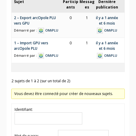
Sujet
Particip
Messag
Dernière
ants
es
publication
2 – Export arcOpole PLU
0
1
il y a 1 année
vers GPU
et 6 mois
Démarré par :
OMiPLU
OMiPLU
1 – Import GPU vers
0
1
il y a 1 année
arcOpole PLU
et 6 mois
Démarré par :
OMiPLU
OMiPLU
2 sujets de 1 à 2 (sur un total de 2)
Vous devez être connecté pour créer de nouveaux sujets.
Identifiant:
Mot de passe: