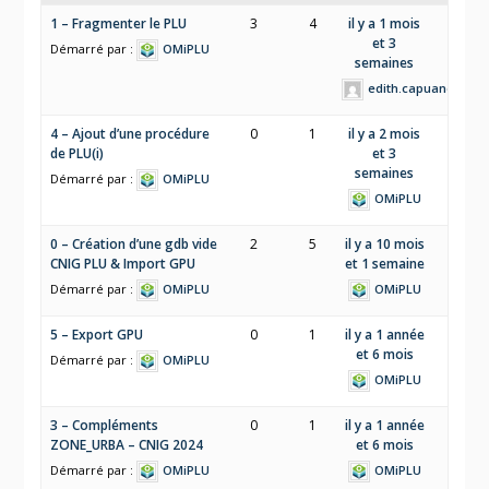
1 – Fragmenter le PLU
3
4
il y a 1 mois
et 3
Démarré par :
OMiPLU
semaines
edith.capuano
4 – Ajout d’une procédure
0
1
il y a 2 mois
de PLU(i)
et 3
semaines
Démarré par :
OMiPLU
OMiPLU
0 – Création d’une gdb vide
2
5
il y a 10 mois
CNIG PLU & Import GPU
et 1 semaine
Démarré par :
OMiPLU
OMiPLU
5 – Export GPU
0
1
il y a 1 année
et 6 mois
Démarré par :
OMiPLU
OMiPLU
3 – Compléments
0
1
il y a 1 année
ZONE_URBA – CNIG 2024
et 6 mois
Démarré par :
OMiPLU
OMiPLU