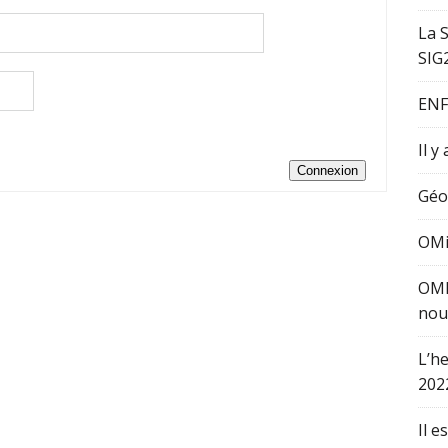
La 
SIG
ENF
Il y
Connexion
Géo
OMi
OMI
nou
L’h
202
Il e