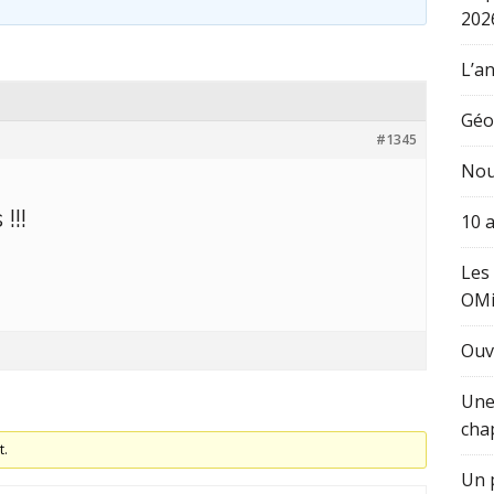
202
L’an
Géo
#1345
Nou
!!!
10 
Les
OM
Ouv
Une
cha
t.
Un p