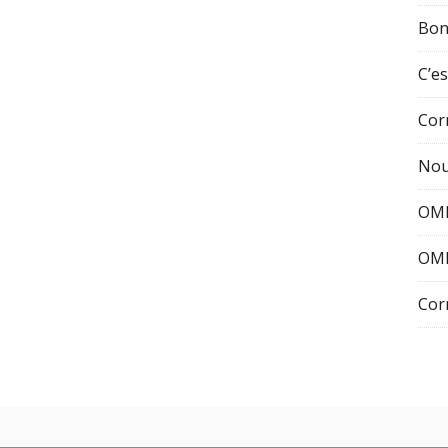
Bon
C’es
Cor
Nou
OMI
OMI
Cor