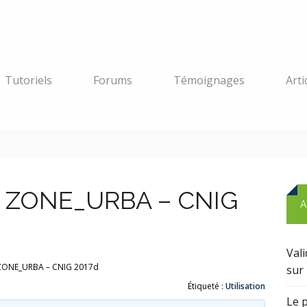
Tutoriels
Forums
Témoignages
Arti
s ZONE_URBA – CNIG
A
Val
ZONE_URBA – CNIG 2017d
sur 
Étiqueté :
Utilisation
Le 