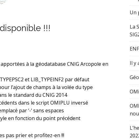
Un p
isponible !!!
La 
SIG
ENF
Il y
s apportées à la géodatabase CNIG Arcopole en
Géo
_TYPEPSC2 et LIB_TYPEINF2 par défaut
our l’ajout de champs à la volée du type
OMi
s le standard du CNIG 2014
cédents dans le script OMIPLU inversé
OMI
remplacé par ‘-‘ sans espaces
nou
tyle en fonction du point précédent
L’h
s pas prier et profitez-en !!!
202