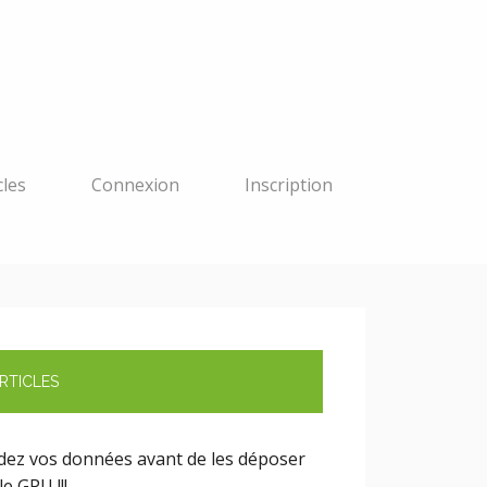
cles
Connexion
Inscription
RTICLES
idez vos données avant de les déposer
le GPU !!!