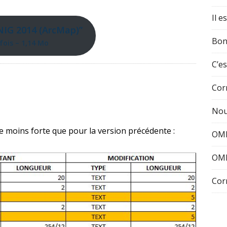
Il e
NIG 2014 (ArcMap)”
Bon
fois – 1,14 Mo
C’es
Cor
Nou
 moins forte que pour la version précédente :
OMI
OMI
Cor