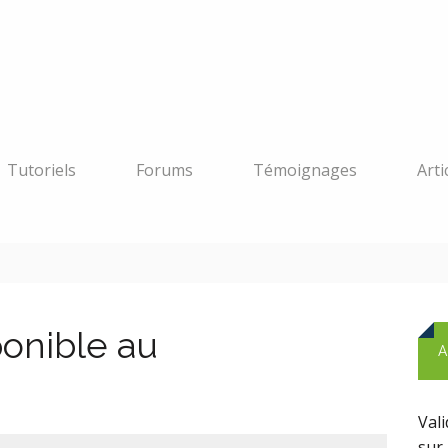
Tutoriels
Forums
Témoignages
Arti
onible au
A
Val
sur 