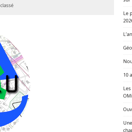
classé
Le 
202
L’an
Géo
Nou
10 
Les
OM
Ouv
Une
cha