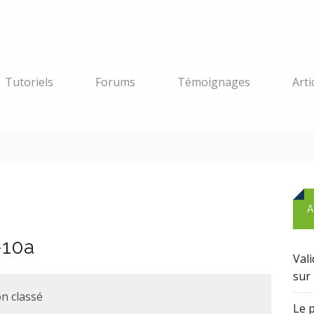
Tutoriels
Forums
Témoignages
Arti
A
-10a
Val
sur 
n classé
Le 