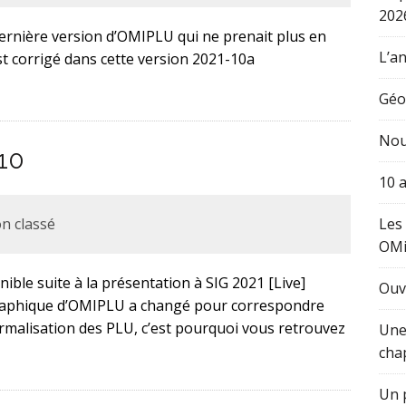
202
 dernière version d’OMIPLU qui ne prenait plus en
L’an
t corrigé dans cette version 2021-10a
Géo
Nou
-10
10 
n classé
Les
OM
ible suite à la présentation à SIG 2021 [Live]
Ouv
graphique d’OMIPLU a changé pour correspondre
rmalisation des PLU, c’est pourquoi vous retrouvez
Une
cha
Un p