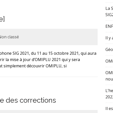
La 
SIG
e]
ENF
Non classé
Il y
Géo
ophone SIG 2021, du 11 au 15 octobre 2021, qui aura
rir la mise à jour d’OMIPLU 2021 qui y sera
OMi
ut simplement découvrir OMIPLU, si
OMI
nou
L’h
202
 des corrections
Il e