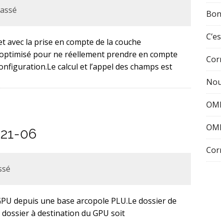
lassé
Bon
C’es
et avec la prise en compte de la couche
optimisé pour ne réellement prendre en compte
Cor
configuration.Le calcul et l’appel des champs est
Nou
OMI
OMI
021-06
Cor
ssé
le GPU depuis une base arcopole PLU.Le dossier de
u dossier à destination du GPU soit