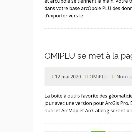
et arcOpole se tiennent la main. Votre
dans votre base arcOpole PLU des donn
d’exporter vers le
OMIPLU se met à la pa
12 mai 2020
OMiPLU
Non cl
La boite à outils favorite des géomatic
jour avec une version pour ArcGis Pro. E
outil et ArcMap et ArcCatalog seront bi